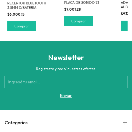
PLACA DE SONIDO 7.1
ADAPT
RECEPTOR BLUETOOTH
AUDIO
3.5MM C/BATERIA
$7.001,28
$9.123
$6.000,15
Newsletter
Registrate y recibí nuestras ofertas.
Categorías