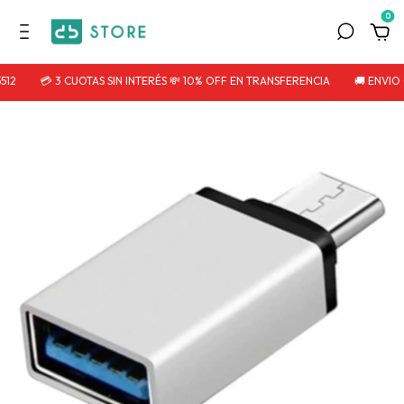
0
12
💳 3 CUOTAS SIN INTERÉS 💸 10% OFF EN TRANSFERENCIA
🚚 ENVIO 