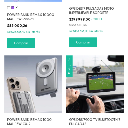
+1
GPS DBS 7 PULGADAS MOTO
IMPERMEABLE SOPORTE
POWER BANK REMAX 10000
REFORZADO MAPAS
MAH 15W RPP-65
$399.999,00
-
12
%
OFF
MERCOSUR
$453.440,46
$85.000,26
3
x
$133.333,00
sin interés
3
x
$28.333,42
sin interés
Comprar
Envío gratis
POWER BANK REMAX 1000
GPS DBS 7900 TV BLUETOOTH 7
MAH 15W CX-2
PULGADAS