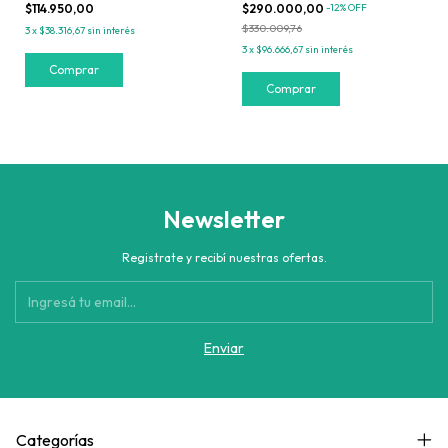
$114.950,00
$290.000,00
-
12
%
OFF
$330.009,76
3
x
$38.316,67
sin interés
3
x
$96.666,67
sin interés
Comprar
Newsletter
Registrate y recibí nuestras ofertas.
Categorías