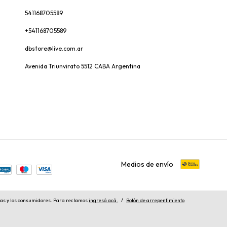
541168705589
+541168705589
dbstore@live.com.ar
Avenida Triunvirato 5512 CABA Argentina
Medios de envío
las y los consumidores. Para reclamos
ingresá acá.
/
Botón de arrepentimiento