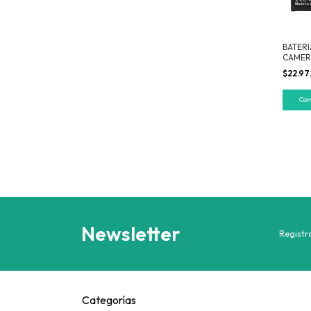
BATERI
CAMER
BM4S
$22.97
Newsletter
Registra
Categorías