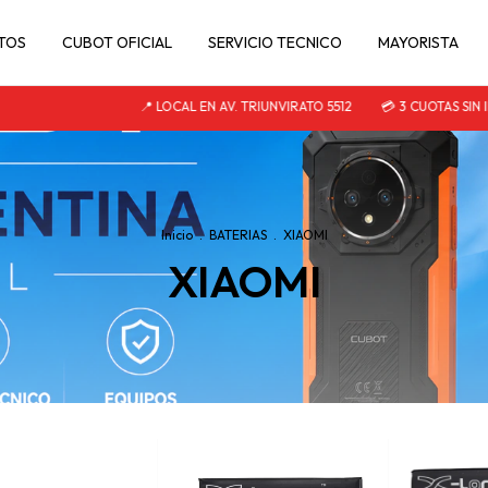
TOS
CUBOT OFICIAL
SERVICIO TECNICO
MAYORISTA
📍 LOCAL EN AV. TRIUNVIRATO 5512
💳 3 CUOTAS SIN INT
Inicio
.
BATERIAS
.
XIAOMI
XIAOMI