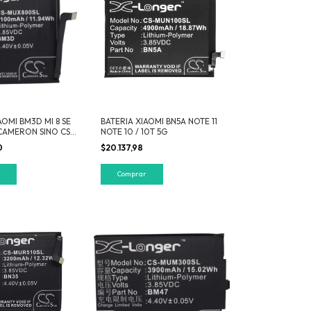
AOMI BM3D MI 8 SE
BATERIA XIAOMI BN5A NOTE 11
CAMERON SINO CS-
NOTE 10 / 10T 5G
0
$20.137,98