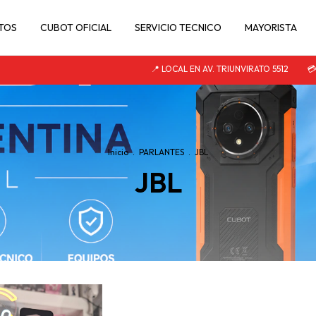
TOS
CUBOT OFICIAL
SERVICIO TECNICO
MAYORISTA
📍 LOCAL EN AV. TRIUNVIRATO 5512
💳 3 
Inicio
.
PARLANTES
.
JBL
JBL