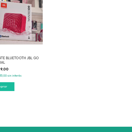
NTE BLUETOOTH JBL GO
IAL
99,00
33,00
sin interés
mprar