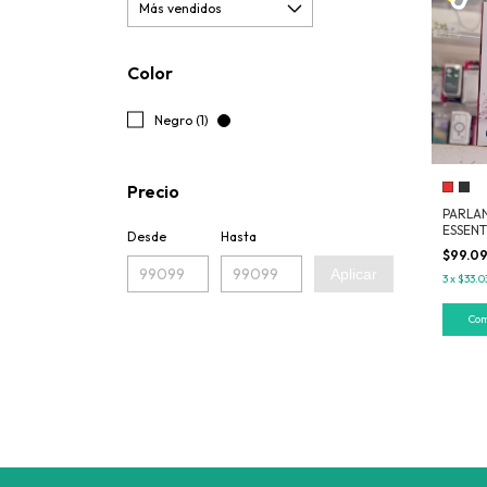
Color
Negro (1)
Precio
PARLA
ESSENT
Desde
Hasta
$99.0
Aplicar
3
x
$33.0
Co