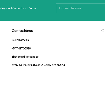
te y recibí nuestras ofertas.
Contactános
541168705589
+541168705589
dbstore@live.com.ar
Avenida Triunvirato 5512 CABA Argentina