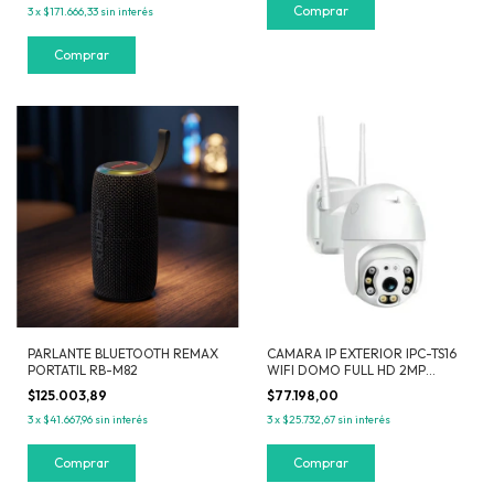
3
x
$171.666,33
sin interés
PARLANTE BLUETOOTH REMAX
CAMARA IP EXTERIOR IPC-TS16
PORTATIL RB-M82
WIFI DOMO FULL HD 2MP
AUDIO INFRAROJO LUZ BLANCA
$125.003,89
$77.198,00
3
x
$41.667,96
sin interés
3
x
$25.732,67
sin interés