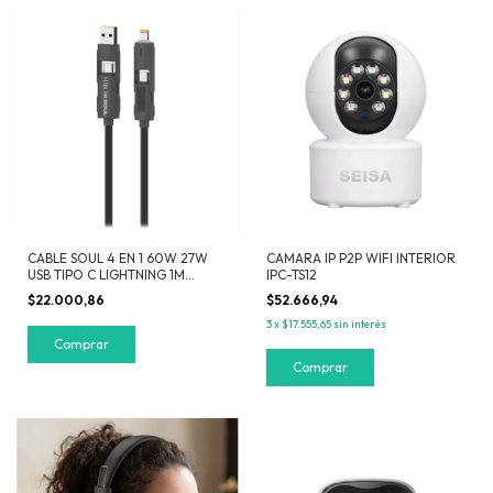
CABLE SOUL 4 EN 1 60W 27W
CAMARA IP P2P WIFI INTERIOR
USB TIPO C LIGHTNING 1M
IPC-TS12
NEGRO
$22.000,86
$52.666,94
3
x
$17.555,65
sin interés