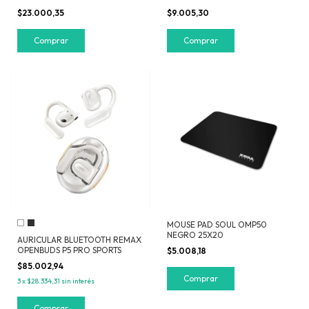
$23.000,35
$9.005,30
Comprar
Comprar
MOUSE PAD SOUL OMP50
NEGRO 25X20
AURICULAR BLUETOOTH REMAX
OPENBUDS P5 PRO SPORTS
$5.008,18
$85.002,94
3
x
$28.334,31
sin interés
Comprar