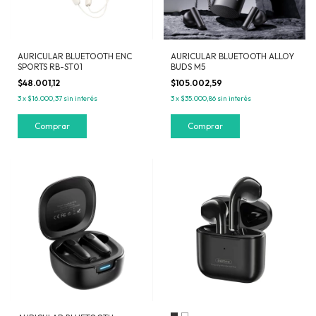
AURICULAR BLUETOOTH ENC
AURICULAR BLUETOOTH ALLOY
SPORTS RB-ST01
BUDS M5
$48.001,12
$105.002,59
3
x
$16.000,37
sin interés
3
x
$35.000,86
sin interés
Comprar