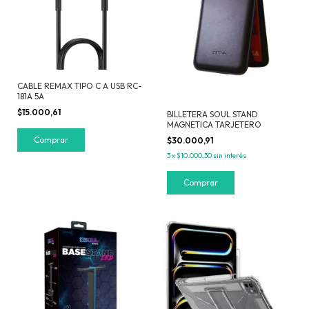
CABLE REMAX TIPO C A USB RC-
181A 5A
$15.000,61
BILLETERA SOUL STAND
MAGNETICA TARJETERO
$30.000,91
3
x
$10.000,30
sin interés