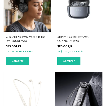
AURICULAR CON CABLE PLUG
AURICULAR BLUETOOTH
RM-805 REMAX
COZYBUDS W35
$45.001,23
$95.002,12
3
x
$15.000,41
sin interés
3
x
$31.667,37
sin interés
Comprar