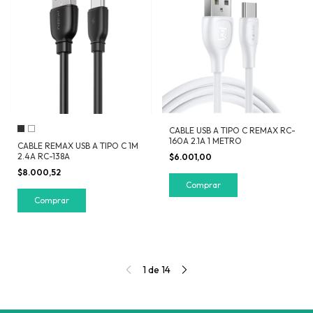
CABLE USB A TIPO C REMAX RC-
160A 2.1A 1 METRO
CABLE REMAX USB A TIPO C 1M
2.4A RC-138A
$6.001,00
$8.000,52
Comprar
1
de
14