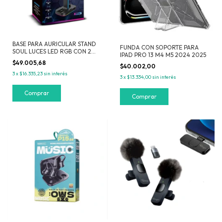
BASE PARA AURICULAR STAND
FUNDA CON SOPORTE PARA
SOUL LUCES LED RGB CON 2
IPAD PRO 13 M4 M5 2024 2025
USB GAMER
$49.005,68
$40.002,00
3
x
$16.335,23
sin interés
3
x
$13.334,00
sin interés