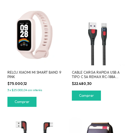
RELOJ XIAOMI MI SMART BAND 9
CABLE CARGA RAPIDA USB A
PINK
TIPO C 5A REMAX RC-188A
NEGRO
$75.000,12
$22.480,30
3
x
$25.000,04
sin interés