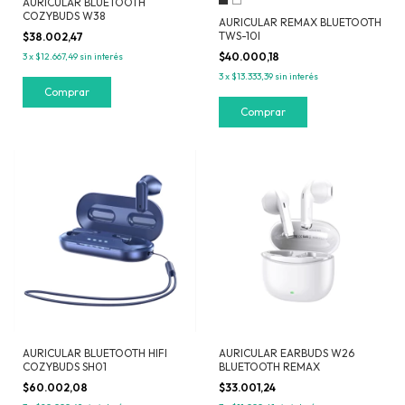
AURICULAR BLUETOOTH
COZYBUDS W38
AURICULAR REMAX BLUETOOTH
TWS-10I
$38.002,47
$40.000,18
3
x
$12.667,49
sin interés
3
x
$13.333,39
sin interés
Comprar
AURICULAR BLUETOOTH HIFI
AURICULAR EARBUDS W26
COZYBUDS SH01
BLUETOOTH REMAX
$60.002,08
$33.001,24