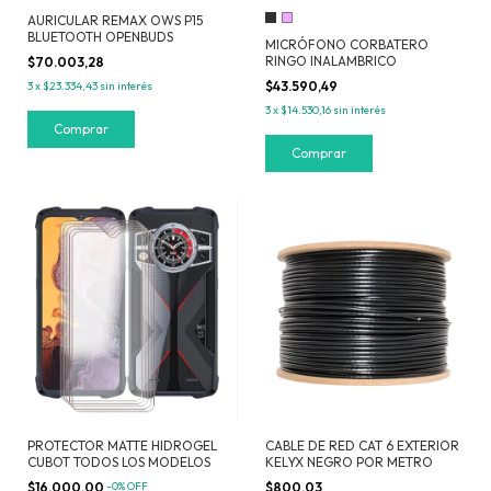
AURICULAR REMAX OWS P15
BLUETOOTH OPENBUDS
MICRÓFONO CORBATERO
RINGO INALAMBRICO
$70.003,28
$43.590,49
3
x
$23.334,43
sin interés
3
x
$14.530,16
sin interés
Comprar
PROTECTOR MATTE HIDROGEL
CABLE DE RED CAT 6 EXTERIOR
CUBOT TODOS LOS MODELOS
KELYX NEGRO POR METRO
$16.000,00
-
0
%
OFF
$800,03