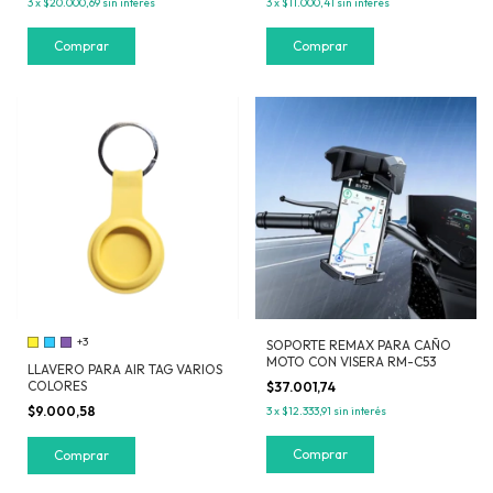
3
x
$20.000,69
sin interés
3
x
$11.000,41
sin interés
Comprar
+3
SOPORTE REMAX PARA CAÑO
MOTO CON VISERA RM-C53
LLAVERO PARA AIR TAG VARIOS
COLORES
$37.001,74
$9.000,58
3
x
$12.333,91
sin interés
Comprar