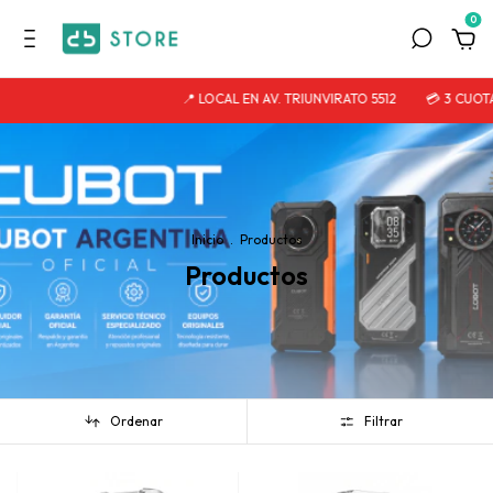
0
📍 LOCAL EN AV. TRIUNVIRATO 5512
💳 3 CUOTAS SIN I
Inicio
.
Productos
Productos
Ordenar
Filtrar