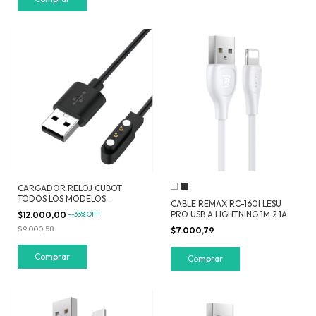
CARGADOR RELOJ CUBOT
TODOS LOS MODELOS
CABLE REMAX RC-160I LESU
SMARTWATCH
PRO USB A LIGHTNING 1M 2.1A
$12.000,00
-
-33
%
OFF
$9.000,58
$7.000,79
Comprar