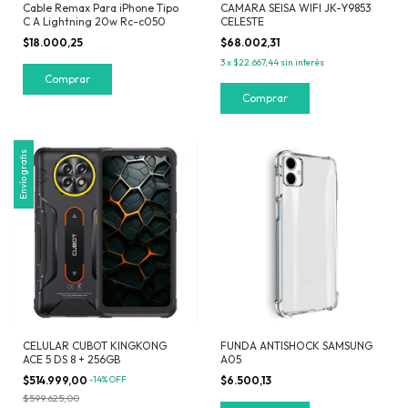
Cable Remax Para iPhone Tipo
CAMARA SEISA WIFI JK-Y9853
C A Lightning 20w Rc-c050
CELESTE
$18.000,25
$68.002,31
3
x
$22.667,44
sin interés
Envío gratis
CELULAR CUBOT KINGKONG
FUNDA ANTISHOCK SAMSUNG
ACE 5 DS 8 + 256GB
A05
$514.999,00
-
14
%
OFF
$6.500,13
$599.625,00