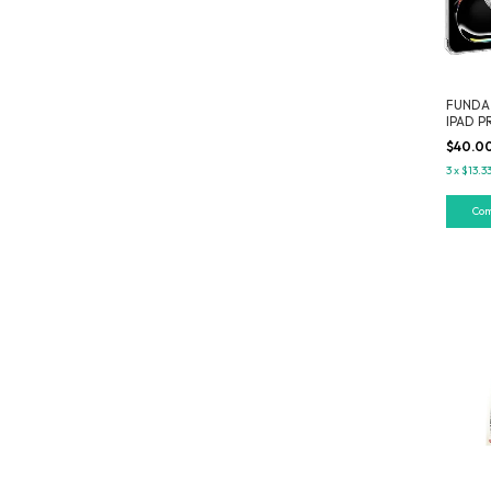
FUNDA
IPAD P
$40.0
3
x
$13.3