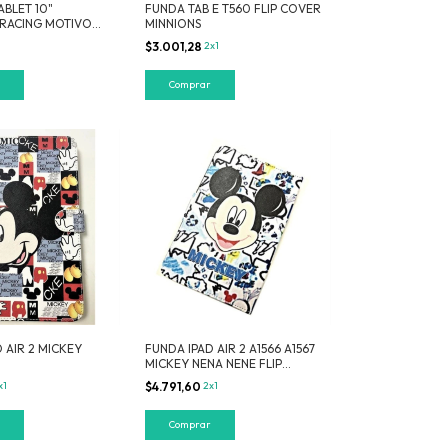
ABLET 10"
FUNDA TAB E T560 FLIP COVER
RACING MOTIVO
MINNIONS
$3.001,28
2x1
 AIR 2 MICKEY
FUNDA IPAD AIR 2 A1566 A1567
MICKEY NENA NENE FLIP
COVER
x1
$4.791,60
2x1