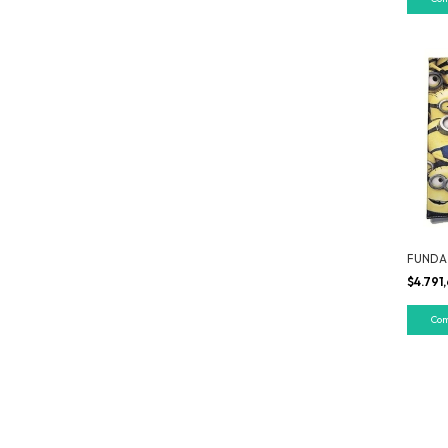
FUNDA 
$4.791