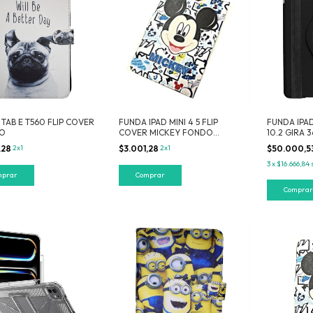
TAB E T560 FLIP COVER
FUNDA IPAD MINI 4 5 FLIP
FUNDA IPAD
TO
COVER MICKEY FONDO
10.2 GIRA 
BLANCO
,28
2x1
$3.001,28
2x1
$50.000,5
3
x
$16.666,84