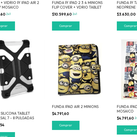
+ VIDRIO P/ IPAD AIR 2
FUNDA P/ IPAD 2 3 4 MINIONS
FUNDA P/ T
Y MOSAICO
FLIP COVER + VDRIO TABLET
NEOPRENE 
CLARO
9,60
2x1
$10.599,60
2x1
$3.630,00
FUNDA IPAD AIR 2 MINIONS
FUNDA IPAD
MOSAICO
SILICONA TABLET
$4.791,60
SAL 7 - 8 PULGADAS
$4.791,60
2
,54
mprar