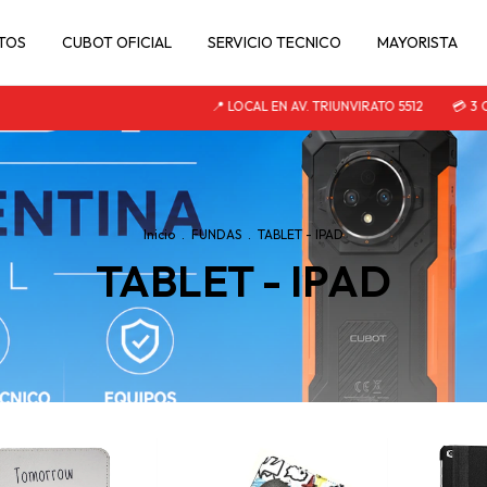
TOS
CUBOT OFICIAL
SERVICIO TECNICO
MAYORISTA
📍 LOCAL EN AV. TRIUNVIRATO 5512
💳 3 CUOTAS 
Inicio
.
FUNDAS
.
TABLET - IPAD
TABLET - IPAD