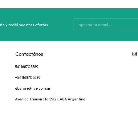
te y recibí nuestras ofertas.
Contactános
541168705589
+541168705589
dbstore@live.com.ar
Avenida Triunvirato 5512 CABA Argentina