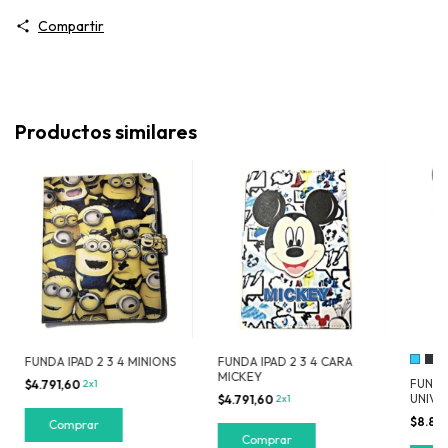
Compartir
Productos similares
FUNDA IPAD 2 3 4 MINIONS
FUNDA IPAD 2 3 4 CARA
MICKEY
FUNDA
$4.791,60
2x1
UNIVER
$4.791,60
2x1
$8.816