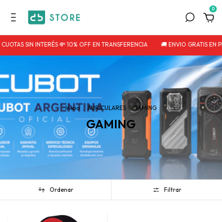
0
 CUOTAS SIN INTERÉS 💸 10% OFF EN TRANSFERENCIA
🚚 ENVIO GRATIS EN
Inicio
.
AURICULARES
.
GAMING
GAMING
Ordenar
Filtrar