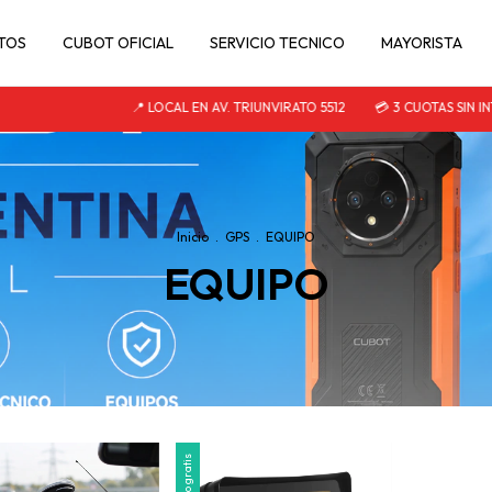
TOS
CUBOT OFICIAL
SERVICIO TECNICO
MAYORISTA
📍 LOCAL EN AV. TRIUNVIRATO 5512
💳 3 CUOTAS SIN INTE
Inicio
.
GPS
.
EQUIPO
EQUIPO
Envío gratis