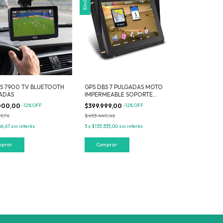
S 7900 TV BLUETOOTH
GPS DBS 7 PULGADAS MOTO
GADAS
IMPERMEABLE SOPORTE
REFORZADO MAPAS
000,00
-
12
%
OFF
$399.999,00
-
12
%
OFF
MERCOSUR
9,76
$453.440,46
66,67
sin interés
3
x
$133.333,00
sin interés