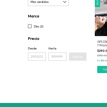
Marca
Dbs (2)
Precio
GPS DB
7 PUL
Desde
Hasta
$290.
$330.00
Aplicar
3
x
$96.6