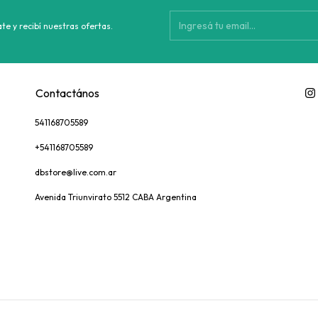
te y recibí nuestras ofertas.
Contactános
541168705589
+541168705589
dbstore@live.com.ar
Avenida Triunvirato 5512 CABA Argentina