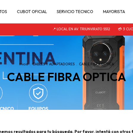
TOS
CUBOT OFICIAL
SERVICIO TECNICO
MAYORISTA
📍 LOCAL EN AV. TRIUNVIRATO 5512
💳 3 CUOTA
Inicio
.
CABLES Y ADAPTADORES
.
CABLE FIBRA OPTICA
CABLE FIBRA OPTICA
nemos resultados para tu búsqueda. Por favor, intentá con otros fi