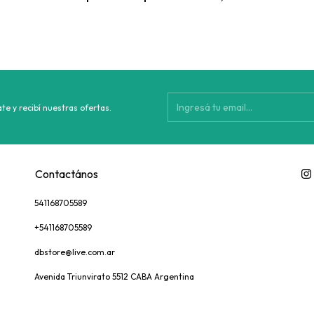
te y recibí nuestras ofertas.
Contactános
541168705589
+541168705589
dbstore@live.com.ar
Avenida Triunvirato 5512 CABA Argentina