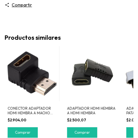
Compartir
Productos similares
CONECTOR ADAPTADOR
ADAPTADOR HDMI HEMBRA
ADAPT
HDMI HEMBRA A MACHO
A HDMI HEMBRA
PATAS 
90° MACHO V1.4
PARED
$2.904,00
$2.500,07
$2.00