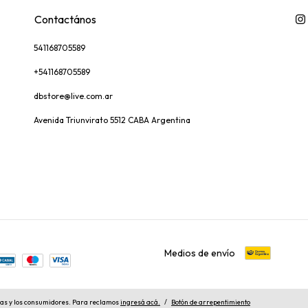
Contactános
541168705589
+541168705589
dbstore@live.com.ar
Avenida Triunvirato 5512 CABA Argentina
Medios de envío
las y los consumidores. Para reclamos
ingresá acá.
/
Botón de arrepentimiento