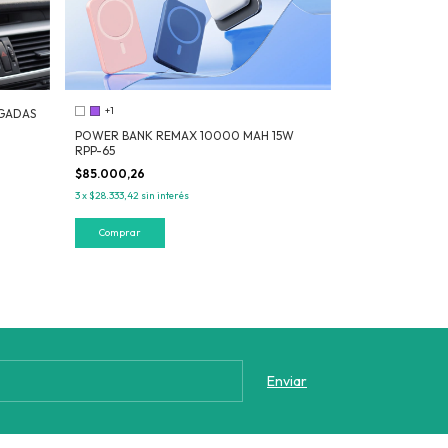
+1
LGADAS
POWER BANK REMAX 10000 MAH 15W
RPP-65
$85.000,26
3
x
$28.333,42
sin interés
Comprar