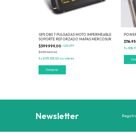
GPS DBS 7 PULGADAS MOTO IMPERMEABLE
POWER
SOPORTE REFORZADO MAPAS MERCOSUR
$114.9
$399.999,00
-
12
%
OFF
3
x
$38.3
$453.440,46
3
x
$133.333,00
sin interés
Co
Newsletter
Registra