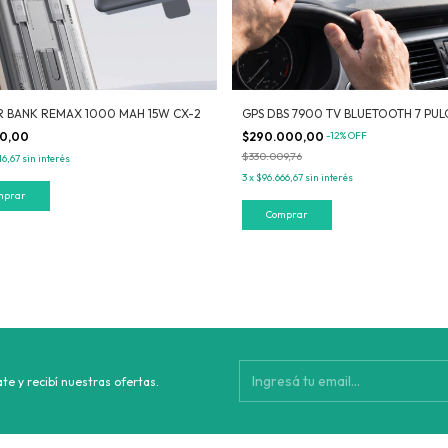
 BANK REMAX 1000 MAH 15W CX-2
GPS DBS 7900 TV BLUETOOTH 7 PU
50,00
$290.000,00
-
12
%
OFF
$330.009,76
16,67
sin interés
3
x
$96.666,67
sin interés
mprar
te y recibí nuestras ofertas.