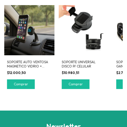
SOPORTE AUTO VENTOSA
SOPORTE UNIVERSAL
SOPOR
MAGNETICO VIDRIO +
DISCO P/ CELULAR
GANCH
REJILLA + TORPEDO
$12.000,50
$10.980,51
$2.75
Newsletter