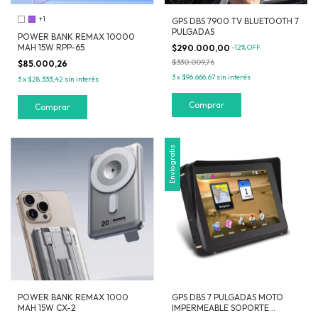
+1
GPS DBS 7900 TV BLUETOOTH 7
PULGADAS
POWER BANK REMAX 10000
MAH 15W RPP-65
$290.000,00
-
12
%
OFF
$330.009,76
$85.000,26
3
x
$96.666,67
sin interés
3
x
$28.333,42
sin interés
Comprar
Envío gratis
POWER BANK REMAX 1000
GPS DBS 7 PULGADAS MOTO
MAH 15W CX-2
IMPERMEABLE SOPORTE