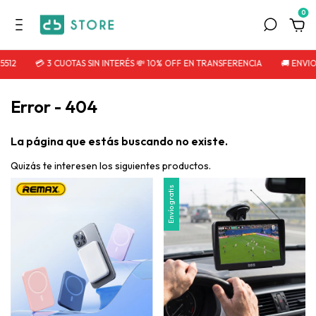
0
5512
💳 3 CUOTAS SIN INTERÉS 💸 10% OFF EN TRANSFERENCIA
🚚 ENVIO
Error - 404
La página que estás buscando no existe.
Quizás te interesen los siguientes productos.
Envío gratis