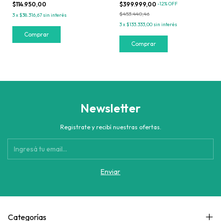
REFORZADO MAPAS
$114.950,00
$399.999,00
-
12
%
OFF
MERCOSUR
$453.440,46
3
x
$38.316,67
sin interés
3
x
$133.333,00
sin interés
Comprar
Newsletter
Registrate y recibí nuestras ofertas.
Categorías