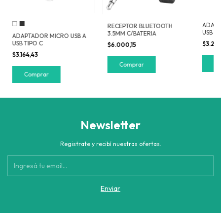
ADAPT
RECEPTOR BLUETOOTH
USB H
3.5MM C/BATERIA
ADAPTADOR MICRO USB A
MACHO
USB TIPO C
$3.20
$6.000,15
$3.164,43
Comprar
Newsletter
Registrate y recibí nuestras ofertas.