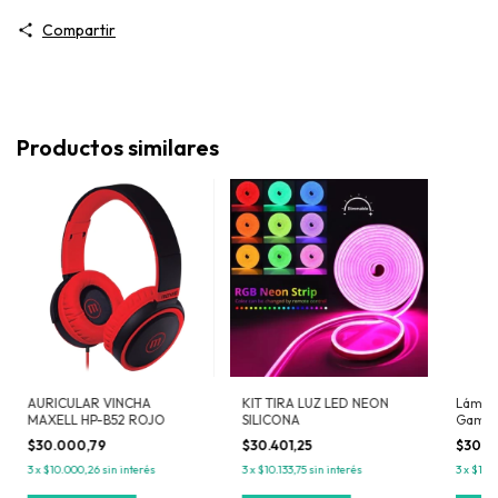
Compartir
Productos similares
AURICULAR VINCHA
KIT TIRA LUZ LED NEON
Lámpar
MAXELL HP-B52 ROJO
SILICONA
Gamer 
$30.000,79
$30.401,25
$30.0
3
x
$10.000,26
sin interés
3
x
$10.133,75
sin interés
3
x
$10.