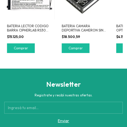
BATERIA LECTOR CODIGO
BATERIA CAMARA
BATERI
BARRA CIPHERLAB RS30
DEPORTIVA CAMERON SINO
OPTIM
2500 MAH CS-CRS300BL
CS-SDX400MC 900MAH
$15.125,00
$18.500,59
$4.152
Newsletter
Registrate y recibí nuestras ofertas.