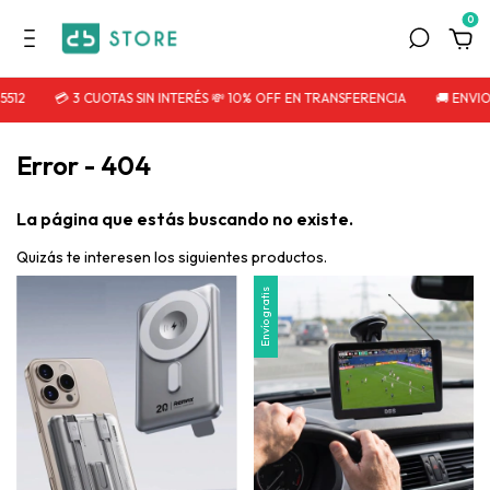
0
512
💳 3 CUOTAS SIN INTERÉS 💸 10% OFF EN TRANSFERENCIA
🚚 ENVIO
Error - 404
La página que estás buscando no existe.
Quizás te interesen los siguientes productos.
Envío gratis