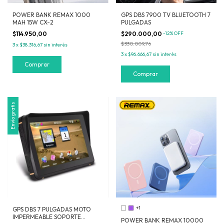
POWER BANK REMAX 1000
GPS DBS 7900 TV BLUETOOTH 7
MAH 15W CX-2
PULGADAS
$114.950,00
$290.000,00
-
12
%
OFF
$330.009,76
3
x
$38.316,67
sin interés
3
x
$96.666,67
sin interés
Comprar
Envío gratis
+1
GPS DBS 7 PULGADAS MOTO
IMPERMEABLE SOPORTE
POWER BANK REMAX 10000