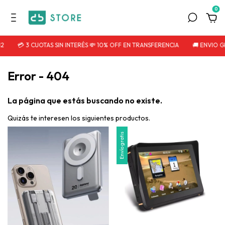
0
2
💳 3 CUOTAS SIN INTERÉS 💸 10% OFF EN TRANSFERENCIA
🚚 ENVIO G
Error - 404
La página que estás buscando no existe.
Quizás te interesen los siguientes productos.
Envío gratis