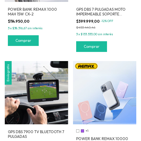
POWER BANK REMAX 1000
GPS DBS 7 PULGADAS MOTO
MAH 15W CX-2
IMPERMEABLE SOPORTE
REFORZADO MAPAS
$114.950,00
$399.999,00
-
12
%
OFF
MERCOSUR
$453.440,46
3
x
$38.316,67
sin interés
3
x
$133.333,00
sin interés
Comprar
Envío gratis
+1
GPS DBS 7900 TV BLUETOOTH 7
PULGADAS
POWER BANK REMAX 10000