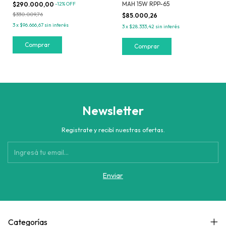
MAH 15W RPP-65
$290.000,00
-
12
%
OFF
$330.009,76
$85.000,26
3
x
$96.666,67
sin interés
3
x
$28.333,42
sin interés
Comprar
Newsletter
Registrate y recibí nuestras ofertas.
Categorías