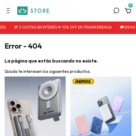
0
512
💳 3 CUOTAS SIN INTERÉS 💸 10% OFF EN TRANSFERENCIA
🚚 ENVIO
Error - 404
La página que estás buscando no existe.
Quizás te interesen los siguientes productos.