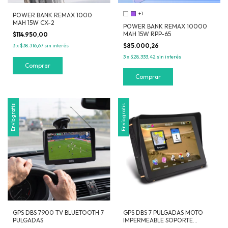
+1
POWER BANK REMAX 1000
MAH 15W CX-2
POWER BANK REMAX 10000
MAH 15W RPP-65
$114.950,00
$85.000,26
3
x
$38.316,67
sin interés
3
x
$28.333,42
sin interés
Comprar
Comprar
Envío gratis
Envío gratis
GPS DBS 7900 TV BLUETOOTH 7
GPS DBS 7 PULGADAS MOTO
PULGADAS
IMPERMEABLE SOPORTE
REFORZADO MAPAS