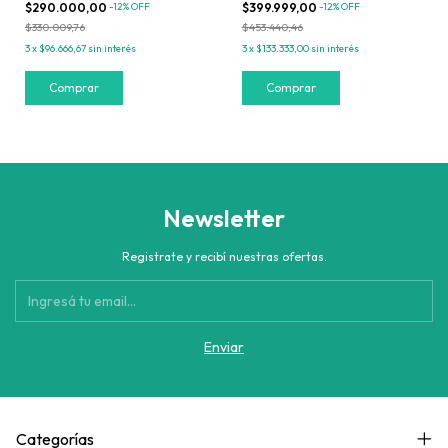
$290.000,00
-
12
%
OFF
$399.999,00
-
12
%
OFF
MERCOSUR
$330.009,76
$453.440,46
3
x
$96.666,67
sin interés
3
x
$133.333,00
sin interés
Newsletter
Registrate y recibí nuestras ofertas.
Categorías