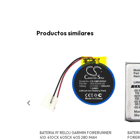
Productos similares
2MM 300 MAH
BATERIA P/ RELOJ GARMIN FORERUNNER
BATER
H A1761
410 410CX 405CX 405 280 MAH
FORER