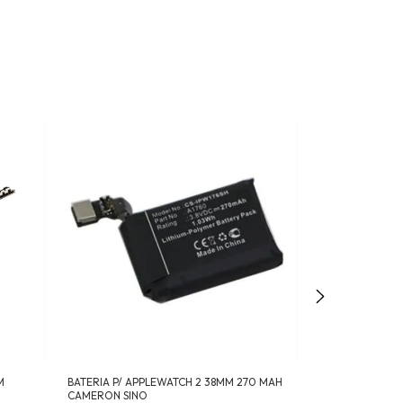
M
BATERIA P/ APPLEWATCH 2 38MM 270 MAH
HIDROGEL + BAT
CAMERON SINO
38 MM