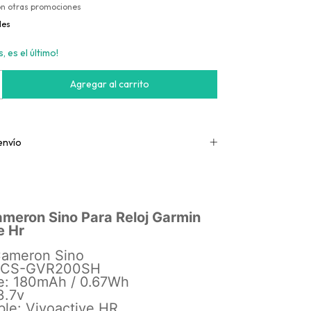
on otras promociones
les
, es el último!
envío
ameron Sino Para Reloj Garmin
e Hr
Cameron Sino
: CS-GVR200SH
e: 180mAh / 0.67Wh
3.7v
ble: Vivoactive HR