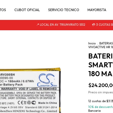
TOS
CUBOT OFICIAL
SERVICIO TECNICO
MAYORISTA
📍 LOCAL EN AV. TRIUNVIRATO 5512
💳 3 CUOTAS SIN IN
Inicio
.
BATERIAS
VIVOACTIVE HR 
BATERI
SMART
180 M
$24.200,
Precio sin impue
12
cuotas de
$3.1
10% de descuent
Bancaria