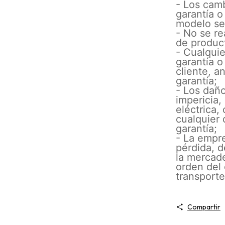
- Los camb
garantía o
modelo se 
- No se re
de produc
- Cualquie
garantía o
cliente, a
garantía;
- Los dañ
impericia,
eléctrica,
cualquier 
garantía;
- La empre
pérdida, d
la mercade
orden del 
transport
Compartir