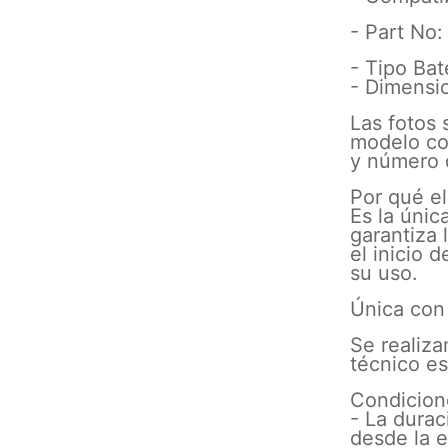
- Part No
- Tipo Bat
- Dimensi
Las fotos s
modelo co
y número 
Por qué e
Es la únic
garantiza 
el inicio 
su uso.
Única con 
Se realiza
técnico es
Condicion
- La durac
desde la e