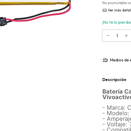
No acumulable c
Ver más detal
¡No te lo pierdas
Medios de 
Descripción
Batería C
Vivoactiv
- Marca: 
- Modelo
- Amperaj
- Voltaje: 
- Compati