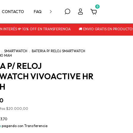
0
CONTACTO
FAQ
POLITICA DE DEVOLUCIÓN
TERÉS 💸 10% OFF EN TRANSFERENCIA
🚚 ENVIO GRATIS EN PRODUCTOS SE
.
SMARTWATCH
.
BATERIA P/ RELOJ SMARTWATCH
180 MAH
A P/ RELOJ
WATCH VIVOACTIVE HR
AH
00
stos
$20.000,00
33,70
o
pagando con Transferencia