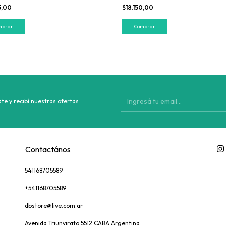
5,00
$18.150,00
te y recibí nuestras ofertas.
Contactános
541168705589
+541168705589
dbstore@live.com.ar
Avenida Triunvirato 5512 CABA Argentina