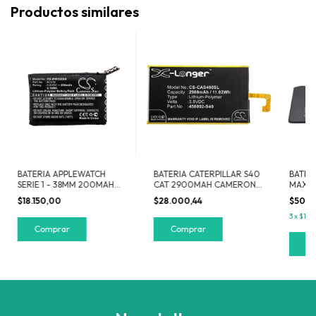
Productos similares
BATERIA APPLEWATCH
BATERIA CATERPILLAR S40
BATERI
SERIE 1 - 38MM 200MAH
CAT 2900MAH CAMERON
MAX 3
CAMERON SINO
SINO CS-CAS400SL
SINO C
$18.150,00
$28.000,44
$50.8
3
x
$16.