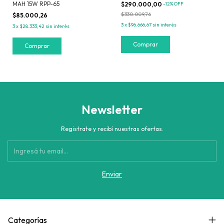
MAH 15W RPP-65
$290.000,00
-
12
%
OFF
$330.009,76
$85.000,26
3
x
$96.666,67
sin interés
3
x
$28.333,42
sin interés
Comprar
Newsletter
Registrate y recibí nuestras ofertas.
Categorías