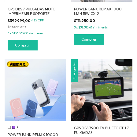
GPS DBS 7 PULGADAS MOTO
POWER BANK REMAX 1000
IMPERMEABLE SOPORTE
MAH 15W CX-2
REFORZADO MAPAS
$399.999,00
-
12
%
OFF
$114.950,00
MERCOSUR
$453.440,46
3
x
$38.316,67
sin interés
3
x
$133.333,00
sin interés
Comprar
Envío gratis
+1
GPS DBS 7900 TV BLUETOOTH 7
PULGADAS
POWER BANK REMAX 10000