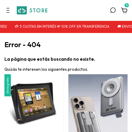
0
5512
💳 3 CUOTAS SIN INTERÉS 💸 10% OFF EN TRANSFERENCIA
🚚 ENVIO
Error - 404
La página que estás buscando no existe.
Quizás te interesen los siguientes productos.
Envío gratis