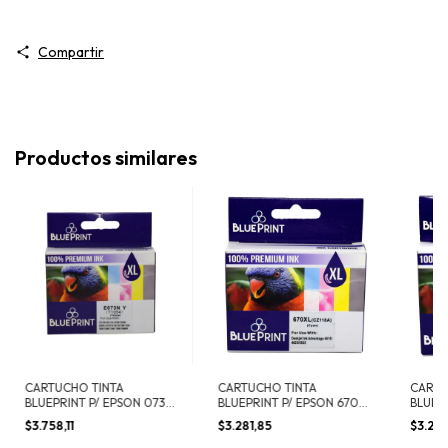
Compartir
Productos similares
CARTUCHO TINTA
CARTUCHO TINTA
CARTU
BLUEPRINT P/ EPSON 073N
BLUEPRINT P/ EPSON 670
BLUEPR
AMARILLO
XL CIAN
AMARI
$3.758,11
$3.281,85
$3.281