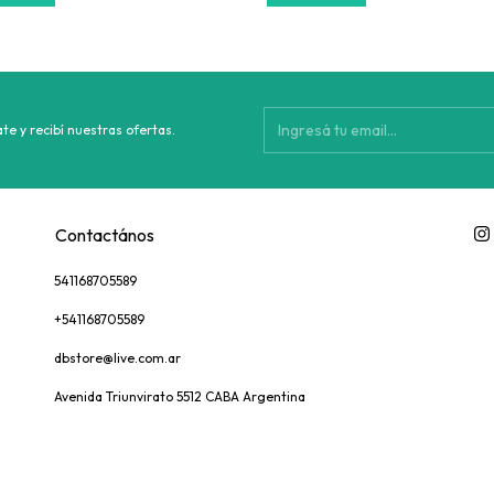
te y recibí nuestras ofertas.
Contactános
541168705589
+541168705589
dbstore@live.com.ar
Avenida Triunvirato 5512 CABA Argentina