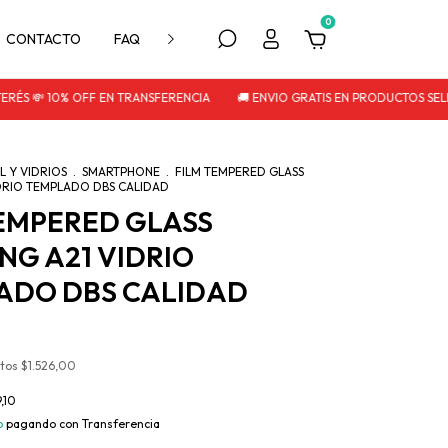
0
CONTACTO
FAQ
POLITICA DE DEVOLUCIÓN
ÉS 💸 10% OFF EN TRANSFERENCIA
🚚 ENVIO GRATIS EN PRODUCTOS SELEC
 Y VIDRIOS
.
SMARTPHONE
.
FILM TEMPERED GLASS
DRIO TEMPLADO DBS CALIDAD
TEMPERED GLASS
G A21 VIDRIO
ADO DBS CALIDAD
stos
$1.526,00
,10
o
pagando con Transferencia