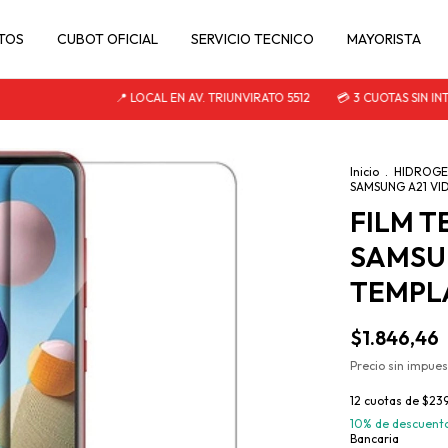
TOS
CUBOT OFICIAL
SERVICIO TECNICO
MAYORISTA
📍 LOCAL EN AV. TRIUNVIRATO 5512
💳 3 CUOTAS SIN INTER
Inicio
.
HIDROGEL
SAMSUNG A21 VI
FILM 
SAMSUN
TEMPL
$1.846,46
Precio sin impue
12
cuotas de
$239
10% de descuent
Bancaria