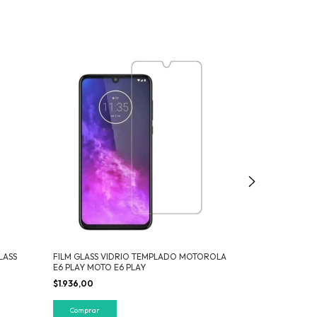
LASS
FILM GLASS VIDRIO TEMPLADO MOTOROLA
FILM HIDROGEL 
E6 PLAY MOTO E6 PLAY
S10+ S10E LEE 
$1.936,00
$12.000,78