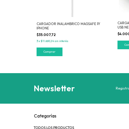
CARGA
CARGADOR INALAMBRICO MAGSAFE P/
USB N
IPHONE
$4.00
$35.007,72
3
x
$11.669,24
sin interés
Newsletter
Registra
Categorías
TODOS LOS PRODUCTOS