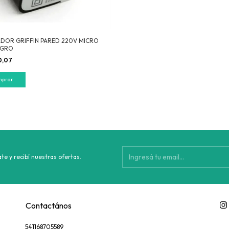
DOR GRIFFIN PARED 220V MICRO
EGRO
0,07
te y recibí nuestras ofertas.
Contactános
541168705589