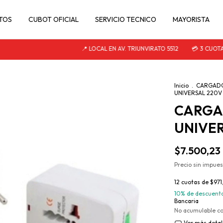
TOS
CUBOT OFICIAL
SERVICIO TECNICO
MAYORISTA
📍 LOCAL EN AV. TRIUNVIRATO 5512
💳 3 CUOTAS S
Inicio
.
CARGAD
UNIVERSAL 220V
CARGA
UNIVE
$7.500,23
Precio sin impue
12
cuotas de
$971
10% de descuent
Bancaria
No acumulable c
Ver más detal