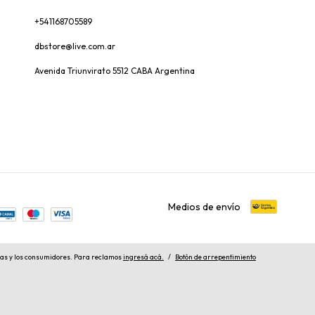
+541168705589
dbstore@live.com.ar
Avenida Triunvirato 5512 CABA Argentina
Medios de envío
las y los consumidores. Para reclamos
ingresá acá.
/
Botón de arrepentimiento