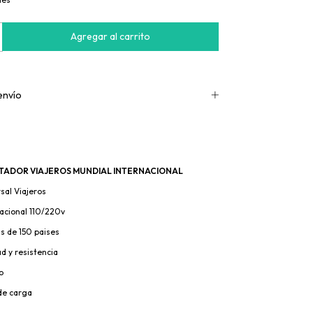
envío
ADOR VIAJEROS MUNDIAL INTERNACIONAL
sal Viajeros
acional 110/220v
as de 150 paises
ad y resistencia
o
de carga