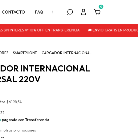
0
CONTACTO
FAQ
POLITICA DE DEVOLUCIÓN
IN INTERÉS 💸 10% OFF EN TRANSFERENCIA
🚚 ENVIO GRATIS EN PRODUCT
ORES
.
SMARTPHONE
.
CARGADOR INTERNACIONAL
DOR INTERNACIONAL
RSAL 220V
stos
$6.198,54
,22
o
pagando con Transferencia
on otras promociones
les