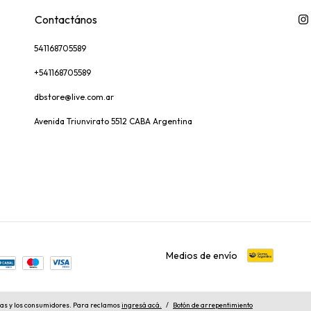
Contactános
541168705589
+541168705589
dbstore@live.com.ar
Avenida Triunvirato 5512 CABA Argentina
Medios de envío
las y los consumidores. Para reclamos
ingresá acá.
/
Botón de arrepentimiento