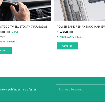
BS 7900 TV BLUETOOTH 7 PULGADAS
POWER BANK REMAX 1000 MAH 15W
000,00
-
12
%
OFF
$114.950,00
9,76
3
x
$38.316,67
sin interés
66,67
sin interés
Comprar
te y recibí nuestras ofertas.