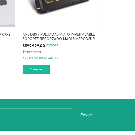
 CX-2
GPS DBS 7 PULGADAS MOTO IMPERMEABLE
SOPORTE REFORZADO MAPAS MERCOSUR
$399.999,00
-
12
%
OFF
$453.440,46
3
x
$133.333,00
sin interés