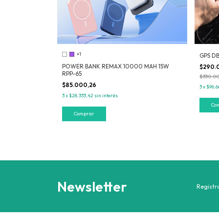
+1
GPS D
POWER BANK REMAX 10000 MAH 15W
$290.
RPP-65
$330.00
$85.000,26
3
x
$96.6
3
x
$28.333,42
sin interés
Comprar
Newsletter
Registra